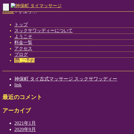
Toggle
Home
-
サユリ…
navigation
トップ
スックサワッディーについて
ようこそ
サユリ(Sayuri)神保町 タイマッサージ スックサワッディー
料金一覧
アクセス
ブログ
ご予約
最近の投稿
神保町 タイ古式マッサージ スックサワッディー
link
最近のコメント
アーカイブ
2021年1月
2020年9月