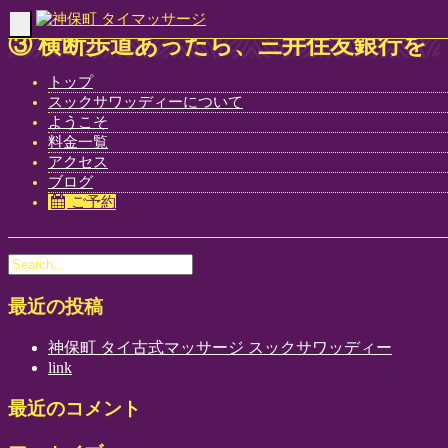
Toggle
③ 横断歩道あったら、三井住友銀行を
navigation
見えます
トップ
スックサワッディーについて
Home
-
-
③ 横…
ようこそ
料金一覧
アクセス
ブログ
ご予約
③ 横断歩道あったら、三井住友銀行を見えます
最近の投稿
神保町 タイ古式マッサージ スックサワッディー
link
最近のコメント